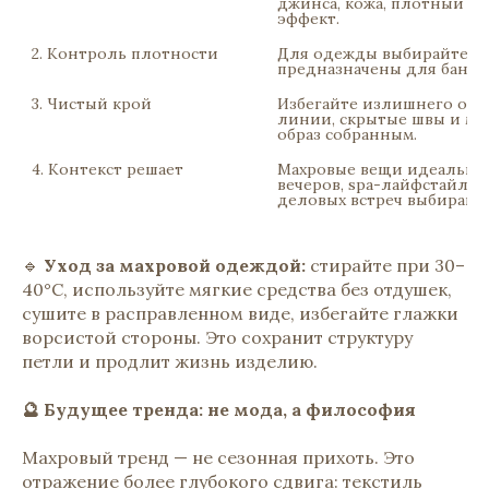
джинса, кожа, плотный хл
эффект.
2. Контроль плотности
Для одежды выбирайте пол
предназначены для бани и
3. Чистый крой
Избегайте излишнего объё
линии, скрытые швы и ми
образ собранным.
4. Контекст решает
Махровые вещи идеальны 
вечеров, spa-лайфстайла и
деловых встреч выбирайт
🔹
Уход за махровой одеждой:
стирайте при 30–
40°C, используйте мягкие средства без отдушек,
сушите в расправленном виде, избегайте глажки
ворсистой стороны. Это сохранит структуру
петли и продлит жизнь изделию.
🔮 Будущее тренда: не мода, а философия
Махровый тренд — не сезонная прихоть. Это
отражение более глубокого сдвига: текстиль