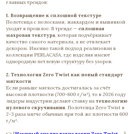
главных трендов:
1. Возвращение к сплошной текстуре
Полотенца с полосками, жаккардом и вышивкой
уходят в прошлое. В тренде —
сплошная
махровая текстура
, которая подчёркивает
качество самого материала, а не отвлекает
декором. Именно такой подход реализован в
коллекции PERLACASA, где изделия имеют
однородную петлевую структуру без узоров.
2. Технология Zero Twist как новый стандарт
мягкости
Если раньше мягкость достигалась за счёт
высокой плотности (700-800 г/м²), то в 2026 году
лидеры индустрии делают ставку на
технологию
нулевого скручивания
. Полотенца Zero Twist в
2-3 раза мягче обычных при той же плотности 600
г/м².
👉 [
Научный анализ технологии Zero Twist
→]