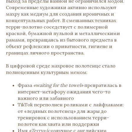
Выход за пределы ванной не ограничился модой.
Современные художники активно используют
махру как медиум для создания ироничных и
концептуальных работ. В смешанных техниках
терри-полотно соседствует с полимерной
краской, бумажной пульпой и металлическими
рамами, превращаясь из бытового предмета в
объект рефлексии о приватности, гигиене и
границах личного пространства.
В цифровой среде махровое полотенце стало
полноценным культурным мемом:
Фраза
«waiting for the towel»
превратилась в
интернет-метафору ожидания чего-то
важного или забавного
TikTok переполнен роликами с лайфхаками:
от «ледяных полотенец» для жары до
тренировок с использованием терри-
полотен как хвата или поддержки
Имя
«Terry»
(созвучное с английским