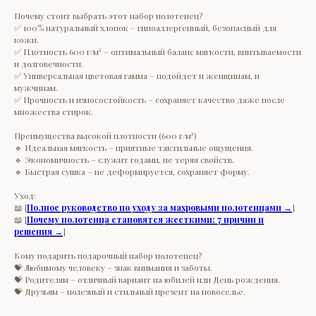
Почему стоит выбрать этот набор полотенец?
✅ 100% натуральный хлопок – гипоаллергенный, безопасный для
кожи.
✅ Плотность 600 г/м² – оптимальный баланс мягкости, впитываемости
и долговечности.
✅ Универсальная цветовая гамма – подойдет и женщинам, и
мужчинам.
✅ Прочность и износостойкость – сохраняет качество даже после
множества стирок.
Преимущества высокой плотности (600 г/м²)
🔹 Идеальная мягкость – приятные тактильные ощущения.
🔹 Экономичность – служит годами, не теряя свойств.
🔹 Быстрая сушка – не деформируется, сохраняет форму.
Уход:
📖 [
Полное руководство по уходу за махровыми полотенцами →
]
📖 [
Почему полотенца становятся жесткими: 7 причин и
решения →
]
Кому подарить подарочный набор полотенец?
💝 Любимому человеку – знак внимания и заботы.
💝 Родителям – отличный вариант на юбилей или День рождения.
💝 Друзьям – полезный и стильный презент на новоселье.